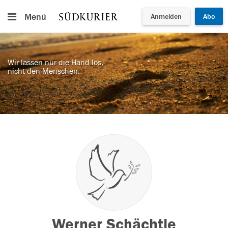
Menü
Anmelden
Abo
Wir lassen nur die Hand los,
nicht den Menschen.
Werner Schächtle