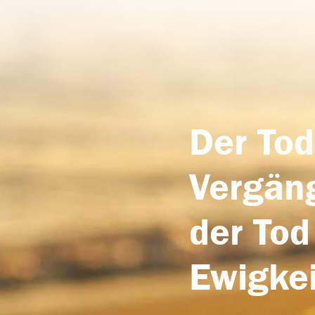
Der Tod
Vergäng
der Tod
Ewigkei