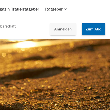
gazin Trauerratgeber
Ratgeber
barschaft
Anmelden
Zum
Abo