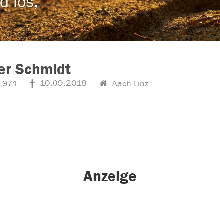
d los,
er Schmidt
10.09.2018
1971
Aach-Linz
Anzeige