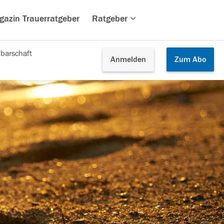
gazin Trauerratgeber
Ratgeber
barschaft
Anmelden
Zum
Abo