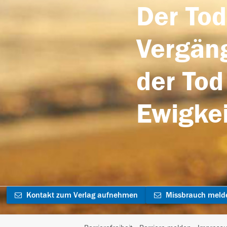
Der Tod
Vergäng
der Tod
Ewigkei
Kontakt zum Verlag aufnehmen
Missbrauch meld