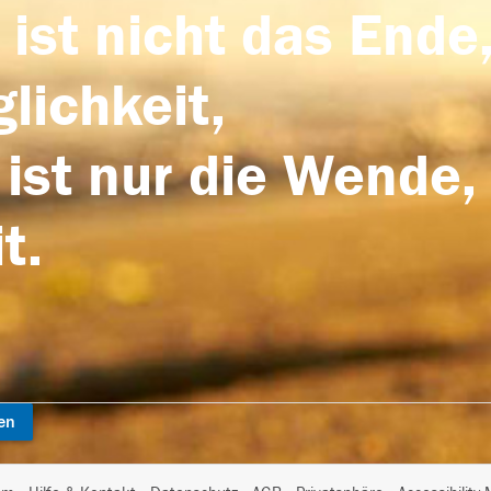
 ist nicht das Ende,
lichkeit,
 ist nur die Wende,
t.
en