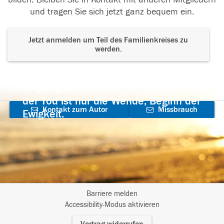
und tragen Sie sich jetzt ganz bequem ein.
Jetzt anmelden um Teil des Familienkreises zu
werden.
Der Tod ist nicht das Ende, nicht die
Vergänglichkeit,
der Tod ist nur die Wende, Beginn der
Kontakt zum Autor
Missbrauch
Ewigkeit.
aufnehmen
melden
Barriere melden
I
Accessibility-Modus aktivieren
m