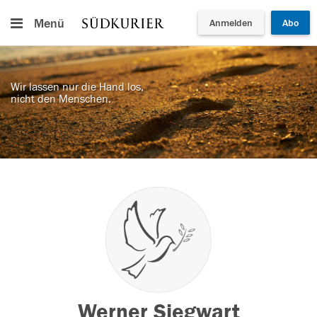
Menü
Anmelden
Abo
Wir lassen nur die Hand los,
nicht den Menschen.
Werner Siegwart