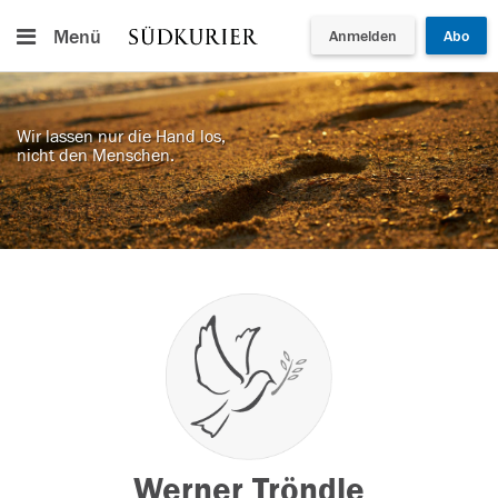
Menü
Anmelden
Abo
Wir lassen nur die Hand los,
nicht den Menschen.
Werner Tröndle