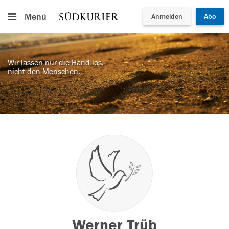
Menü
Anmelden
Abo
Wir lassen nur die Hand los,
nicht den Menschen.
Werner Trüb