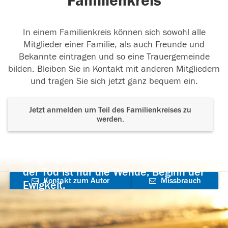
Familienkreis
In einem Familienkreis können sich sowohl alle
Mitglieder einer Familie, als auch Freunde und
Bekannte eintragen und so eine Trauergemeinde
bilden. Bleiben Sie in Kontakt mit anderen Mitgliedern
und tragen Sie sich jetzt ganz bequem ein.
Jetzt anmelden um Teil des Familienkreises zu
werden.
Der Tod ist nicht das Ende, nicht die
Vergänglichkeit,
der Tod ist nur die Wende, Beginn der
Kontakt zum Autor
Missbrauch
Ewigkeit.
aufnehmen
melden