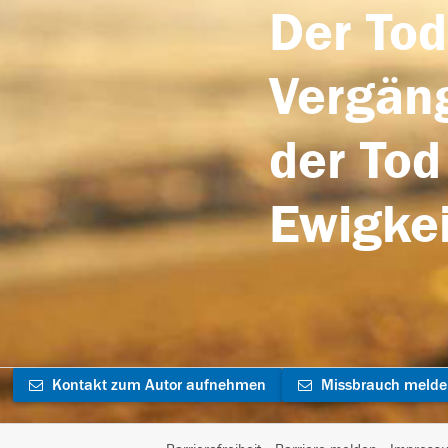
Der Tod
Vergäng
der Tod
Ewigkei
Kontakt zum Autor aufnehmen
Missbrauch meld