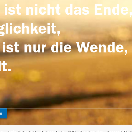
 ist nicht das Ende,
lichkeit,
 ist nur die Wende,
t.
en