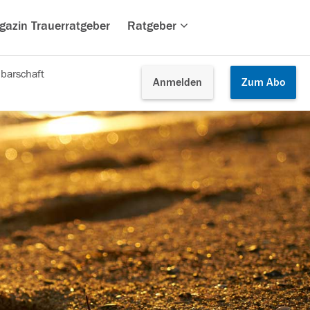
gazin Trauerratgeber
Ratgeber
barschaft
Anmelden
Zum
Abo