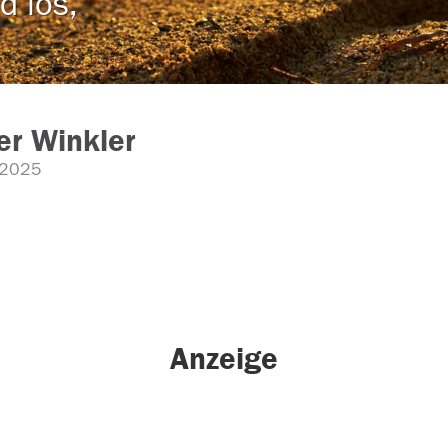
d los,
r Winkler
.2025
Anzeige