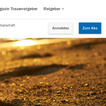
gazin Trauerratgeber
Ratgeber
barschaft
Anmelden
Zum
Abo