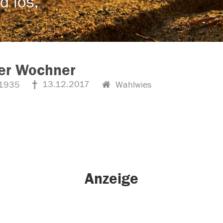
d los,
er Wochner
13.12.2017
1935
Wahlwies
Anzeige