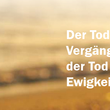
Der Tod
Vergäng
der Tod
Ewigkei