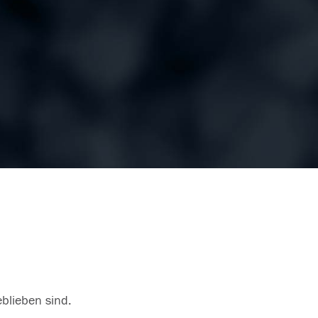
eblieben sind.