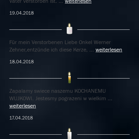
Vater verstorben ist.
...
weiterlesen
19.04.2018
Für mein Verstorbenen Liebe Onkel Werner
Zehner,entzünde ich diese Kerze,
...
weiterlesen
18.04.2018
Zapalamy swiece naszemu KOCHANEMU
WUJKOWI. Jestesmy pograzeni w wielkim
...
weiterlesen
17.04.2018