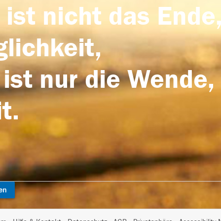
 ist nicht das Ende,
lichkeit,
 ist nur die Wende,
t.
en