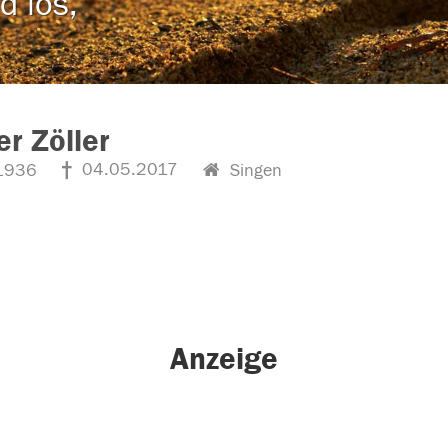
d los,
r Zöller
04.05.2017
1936
Singen
Anzeige