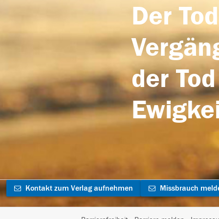
Der Tod
Vergäng
der Tod
Ewigkei
Kontakt zum Verlag aufnehmen
Missbrauch meld