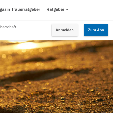
gazin Trauerratgeber
Ratgeber
barschaft
Anmelden
Zum
Abo