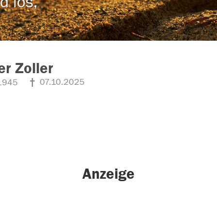
d los,
r Zoller
07.10.2025
1945
Anzeige