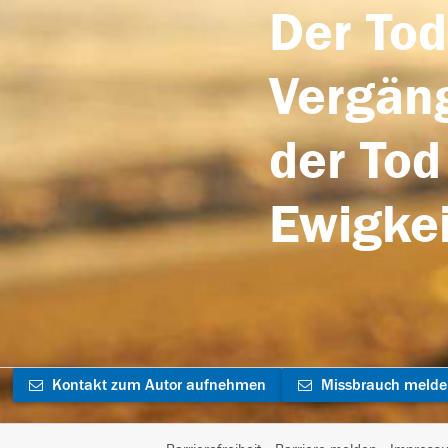
Der Tod
Vergäng
der Tod
Ewigkei
Kontakt zum Autor aufnehmen
Missbrauch meld