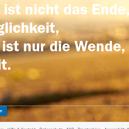
 ist nicht das Ende,
lichkeit,
 ist nur die Wende,
t.
en