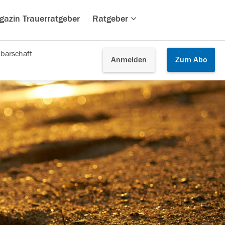
gazin Trauerratgeber
Ratgeber
barschaft
Anmelden
Zum
Abo