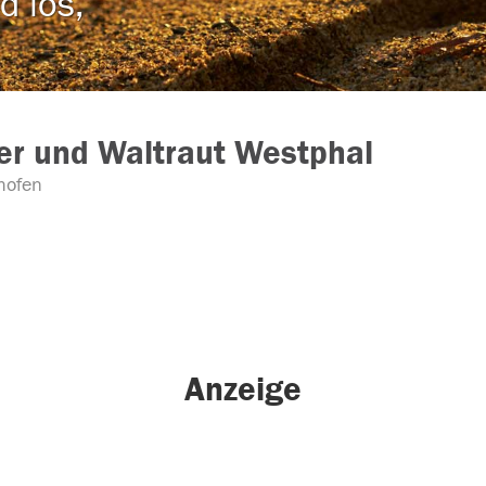
d los,
r und Waltraut Westphal
hofen
Anzeige