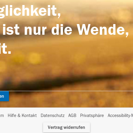
lichkeit,
 ist nur die Wende,
t.
en
I
um
Hilfe & Kontakt
Datenschutz
AGB
Privatsphäre
Accessibility
m
Vertrag widerrufen
A