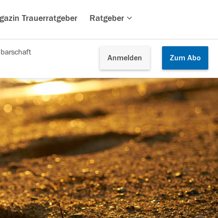
gazin Trauerratgeber
Ratgeber
barschaft
Anmelden
Zum
Abo