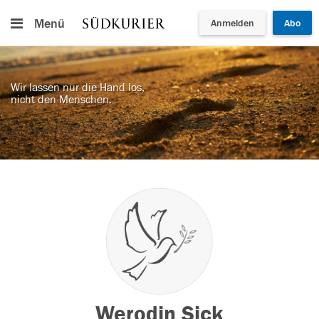
Menü
Anmelden
Abo
Wir lassen nur die Hand los,
nicht den Menschen.
Werodin Sick