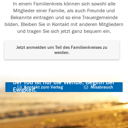
In einem Familienkreis können sich sowohl alle
Mitglieder einer Familie, als auch Freunde und
Bekannte eintragen und so eine Trauergemeinde
bilden. Bleiben Sie in Kontakt mit anderen Mitgliedern
und tragen Sie sich jetzt ganz bequem ein.
Jetzt anmelden um Teil des Familienkreises zu
werden.
Der Tod ist nicht das Ende, nicht die
Vergänglichkeit,
der Tod ist nur die Wende, Beginn der
Kontakt zum Verlag
Missbrauch
Ewigkeit.
aufnehmen
melden