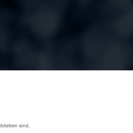
eblieben sind.