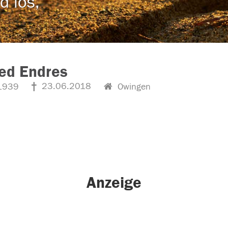
d los,
ied Endres
23.06.2018
1939
Owingen
Anzeige