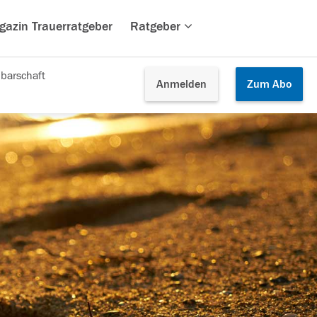
gazin Trauerratgeber
Ratgeber
barschaft
Anmelden
Zum
Abo