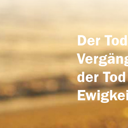
Der Tod
Vergäng
der Tod
Ewigkei