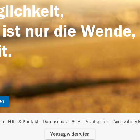
lichkeit,
 ist nur die Wende,
t.
en
I
um
Hilfe & Kontakt
Datenschutz
AGB
Privatsphäre
Accessibility
m
Vertrag widerrufen
A