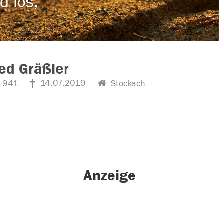
d los,
ied Gräßler
14.07.2019
1941
Stockach
Anzeige