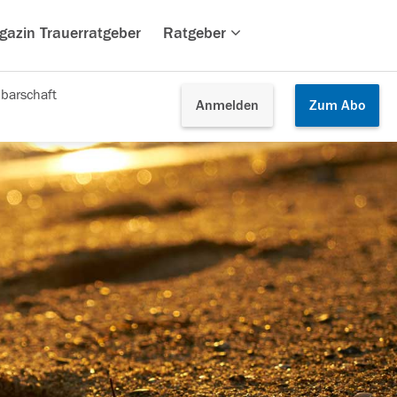
gazin Trauerratgeber
Ratgeber
barschaft
Anmelden
Zum
Abo