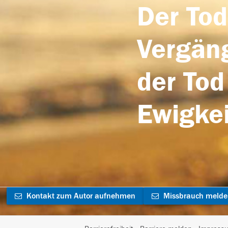
Der Tod
Vergäng
der Tod
Ewigkei
Kontakt zum Autor aufnehmen
Missbrauch meld