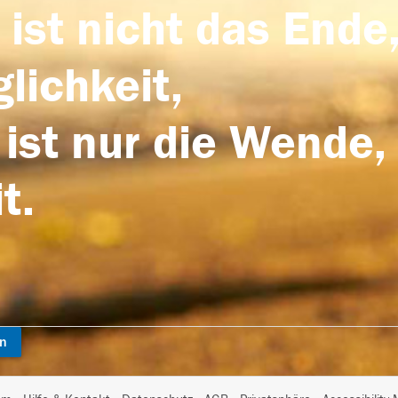
 ist nicht das Ende,
lichkeit,
 ist nur die Wende,
t.
en