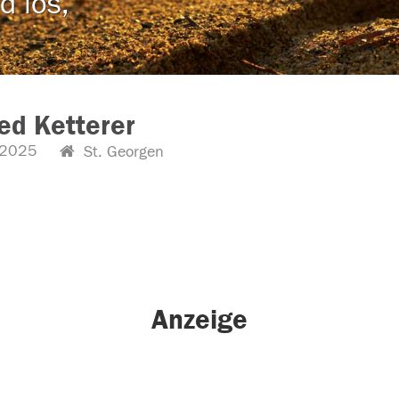
d los,
ied Ketterer
.2025
St. Georgen
Anzeige