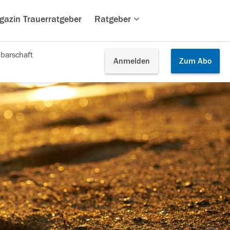
gazin Trauerratgeber
Ratgeber
barschaft
Anmelden
Zum
Abo