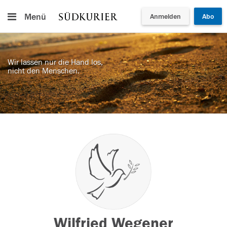
Menü
Anmelden
Abo
Wir lassen nur die Hand los,
nicht den Menschen.
Wilfried Wegener