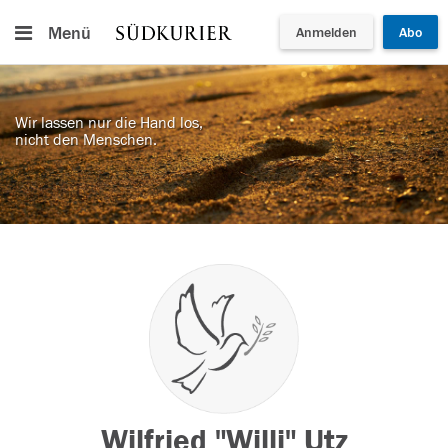
Menü
Anmelden
Abo
Wir lassen nur die Hand los,
nicht den Menschen.
Wilfried "Willi" Utz