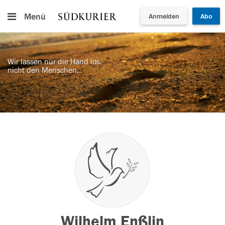
Menü
Anmelden
Abo
Wir lassen nur die Hand los,
nicht den Menschen.
Wilhelm Enßlin