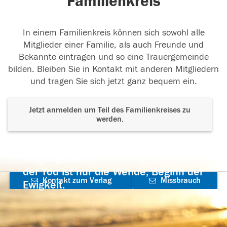
Familienkreis
In einem Familienkreis können sich sowohl alle
Mitglieder einer Familie, als auch Freunde und
Bekannte eintragen und so eine Trauergemeinde
bilden. Bleiben Sie in Kontakt mit anderen Mitgliedern
und tragen Sie sich jetzt ganz bequem ein.
Jetzt anmelden um Teil des Familienkreises zu
werden.
Der Tod ist nicht das Ende, nicht die
Vergänglichkeit,
der Tod ist nur die Wende, Beginn der
Kontakt zum Verlag
Missbrauch
Ewigkeit.
aufnehmen
melden