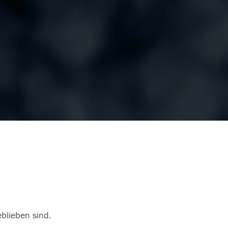
eblieben sind.