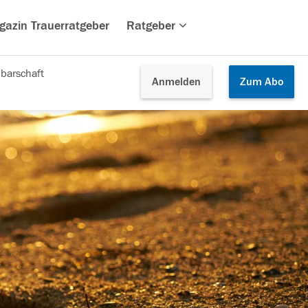
gazin Trauerratgeber
Ratgeber
barschaft
Anmelden
Zum
Abo