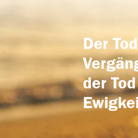
Der Tod
Vergäng
der Tod
Ewigkei