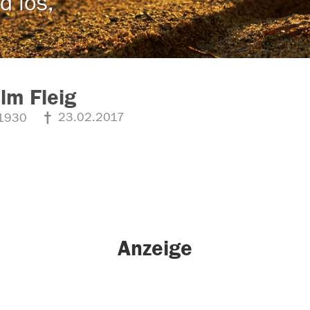
d los,
lm Fleig
23.02.2017
1930
Anzeige