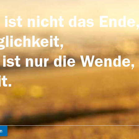
 ist nicht das Ende,
lichkeit,
 ist nur die Wende,
t.
en