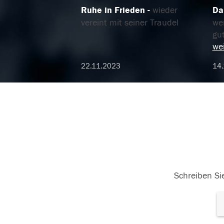
Ruhe in Frieden
wieder
Da
vereint mit seiner Traudel
we
gu
wei
22.11.2023
14
Schreiben Sie