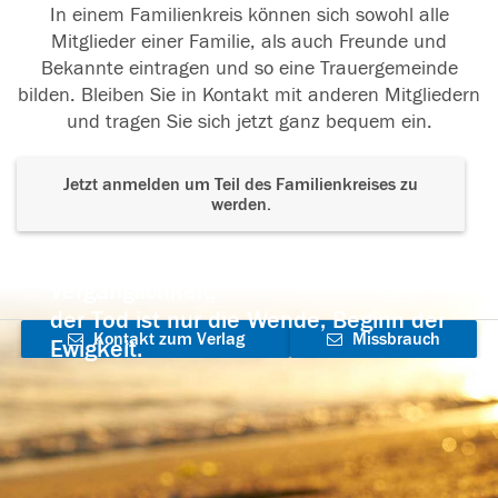
In einem Familienkreis können sich sowohl alle
Mitglieder einer Familie, als auch Freunde und
Bekannte eintragen und so eine Trauergemeinde
bilden. Bleiben Sie in Kontakt mit anderen Mitgliedern
und tragen Sie sich jetzt ganz bequem ein.
Jetzt anmelden um Teil des Familienkreises zu
werden.
Der Tod ist nicht das Ende, nicht die
Vergänglichkeit,
der Tod ist nur die Wende, Beginn der
Kontakt zum Verlag
Missbrauch
Ewigkeit.
aufnehmen
melden