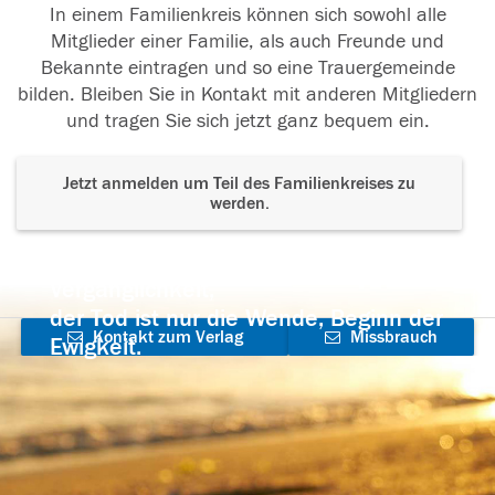
In einem Familienkreis können sich sowohl alle
Mitglieder einer Familie, als auch Freunde und
Bekannte eintragen und so eine Trauergemeinde
bilden. Bleiben Sie in Kontakt mit anderen Mitgliedern
und tragen Sie sich jetzt ganz bequem ein.
Jetzt anmelden um Teil des Familienkreises zu
werden.
Der Tod ist nicht das Ende, nicht die
Vergänglichkeit,
der Tod ist nur die Wende, Beginn der
Kontakt zum Verlag
Missbrauch
Ewigkeit.
aufnehmen
melden