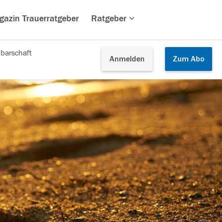
gazin Trauerratgeber
Ratgeber
barschaft
Anmelden
Zum
Abo