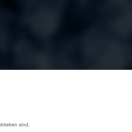
eblieben sind.