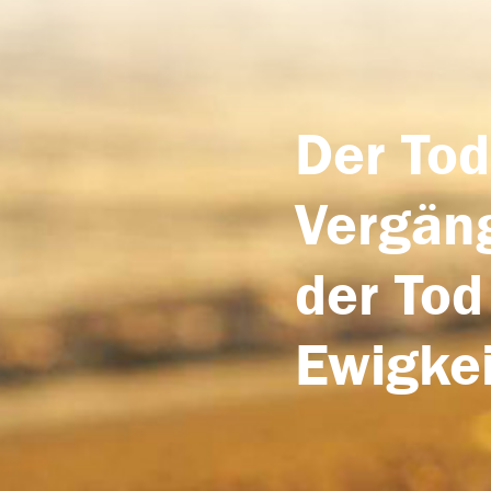
Der Tod
Vergäng
der Tod
Ewigkei