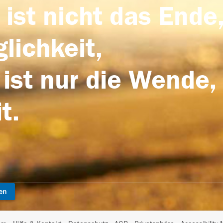
 ist nicht das Ende,
lichkeit,
 ist nur die Wende,
t.
en