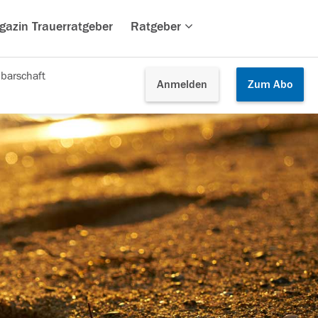
gazin Trauerratgeber
Ratgeber
barschaft
Anmelden
Zum
Abo