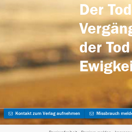
Der Tod
Vergäng
der Tod
Ewigkei
Kontakt zum Verlag aufnehmen
Missbrauch meld