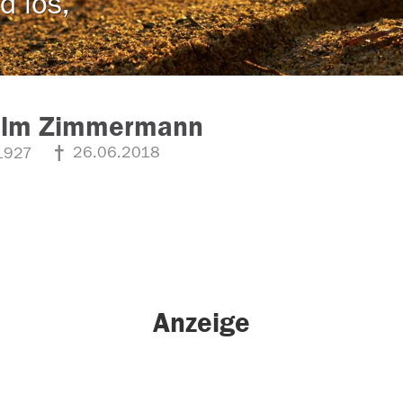
d los,
elm Zimmermann
26.06.2018
1927
Anzeige