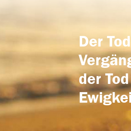
Der Tod
Vergäng
der Tod
Ewigkei