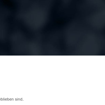
eblieben sind.