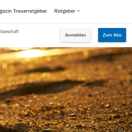
gazin Trauerratgeber
Ratgeber
barschaft
Anmelden
Zum
Abo