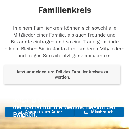
Familienkreis
In einem Familienkreis können sich sowohl alle
Mitglieder einer Familie, als auch Freunde und
Bekannte eintragen und so eine Trauergemeinde
bilden. Bleiben Sie in Kontakt mit anderen Mitgliedern
und tragen Sie sich jetzt ganz bequem ein.
Jetzt anmelden um Teil des Familienkreises zu
werden.
Der Tod ist nicht das Ende, nicht die
Vergänglichkeit,
der Tod ist nur die Wende, Beginn der
Kontakt zum Autor
Missbrauch
Ewigkeit.
aufnehmen
melden