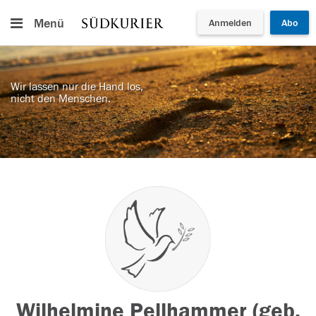
Menü
Anmelden
Abo
Wir lassen nur die Hand los,
nicht den Menschen.
Wilhelmine Pellhammer (geb.