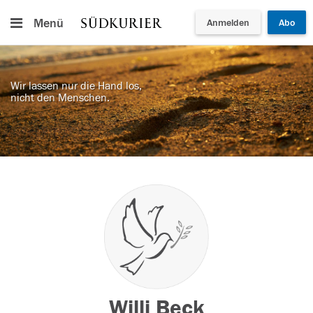
Menü
Anmelden
Abo
Wir lassen nur die Hand los,
nicht den Menschen.
Willi Beck