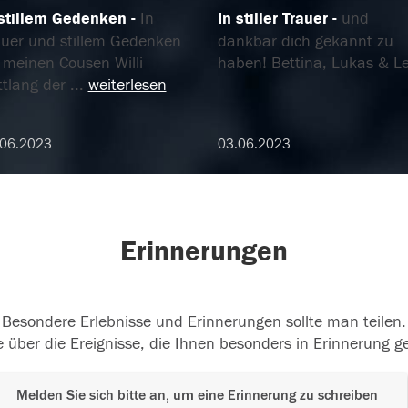
 stillem Gedenken
In
In stiller Trauer
und
auer und stillem Gedenken
dankbar dich gekannt zu
 meinen Cousen Willi
haben! Bettina, Lukas & L
ttlang der
...
weiterlesen
.06.2023
03.06.2023
Erinnerungen
Besondere Erlebnisse und Erinnerungen sollte man teilen.
 über die Ereignisse, die Ihnen besonders in Erinnerung g
Melden Sie sich bitte an, um eine Erinnerung zu schreiben