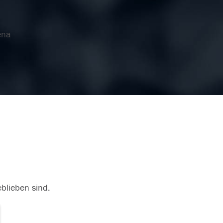
ena
eblieben sind.