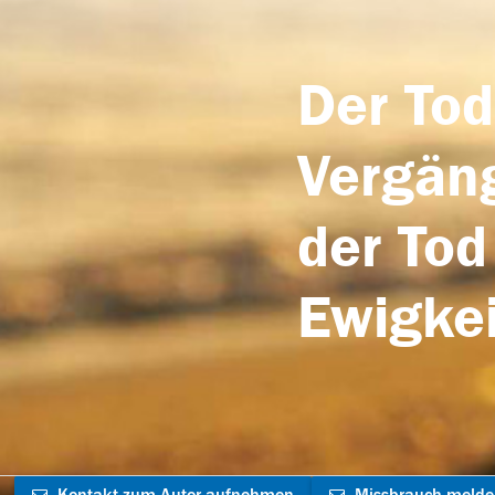
Der Tod
Vergäng
der Tod
Ewigkei