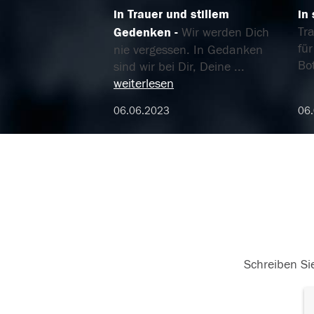
in Trauer und stillem
in
Tr
Gedenken
Wir werden Dich
für
nie vergessen. In Gedanken
Bo
sind wir bei Dir, Deine
...
weiterlesen
06.06.2023
06
Schreiben Sie