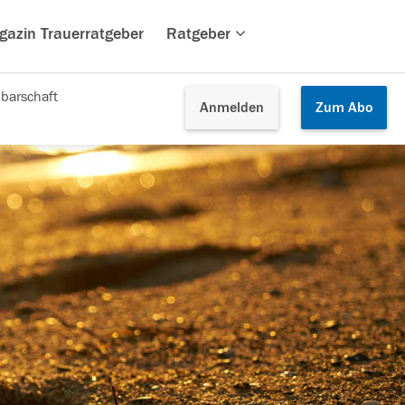
gazin Trauerratgeber
Ratgeber
barschaft
Anmelden
Zum
Abo