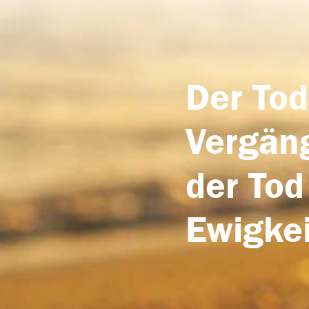
Der Tod
Vergäng
der Tod
Ewigkei