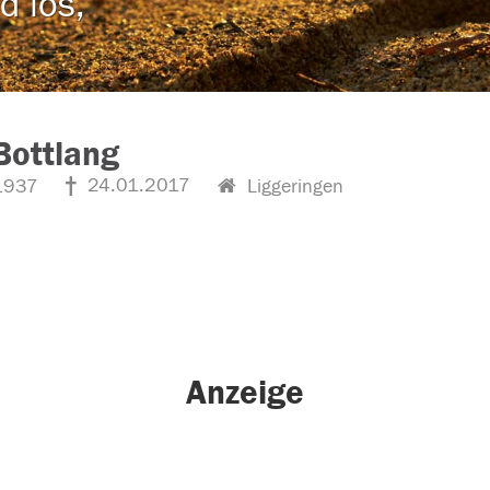
d los,
 Bottlang
24.01.2017
1937
Liggeringen
Anzeige