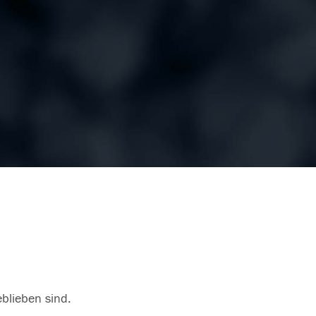
eblieben sind.