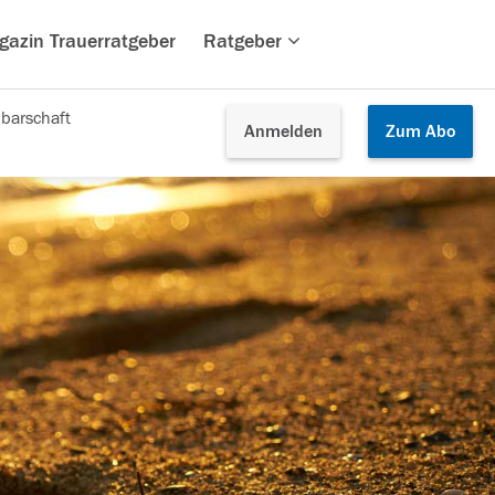
gazin Trauerratgeber
Ratgeber
barschaft
Anmelden
Zum
Abo