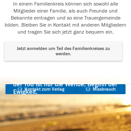
In einem Familienkreis können sich sowohl alle
Mitglieder einer Familie, als auch Freunde und
Bekannte eintragen und so eine Trauergemeinde
bilden. Bleiben Sie in Kontakt mit anderen Mitgliedern
und tragen Sie sich jetzt ganz bequem ein.
Jetzt anmelden um Teil des Familienkreises zu
werden.
Der Tod ist nicht das Ende, nicht die
Vergänglichkeit,
der Tod ist nur die Wende, Beginn der
Kontakt zum Verlag
Missbrauch
Ewigkeit.
aufnehmen
melden