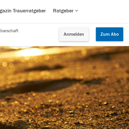
gazin Trauerratgeber
Ratgeber
barschaft
Anmelden
Zum
Abo