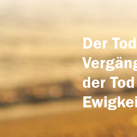
Der Tod
Vergäng
der Tod
Ewigkei