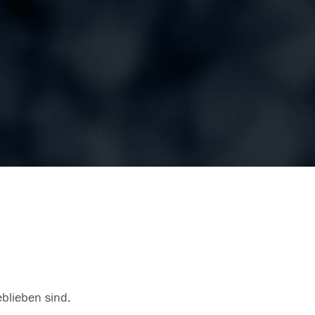
eblieben sind.