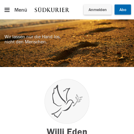
Menü
Anmelden
Abo
Wir lassen nur die Hand los,
nicht den Menschen.
Willi Eden