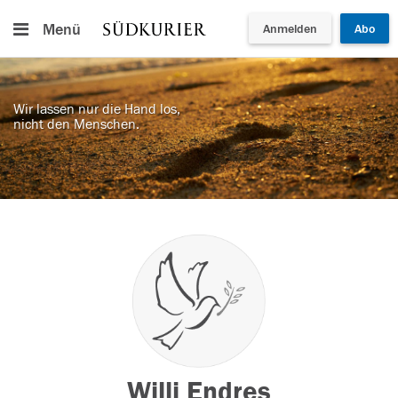
Menü
Anmelden
Abo
Wir lassen nur die Hand los,
nicht den Menschen.
Willi Endres