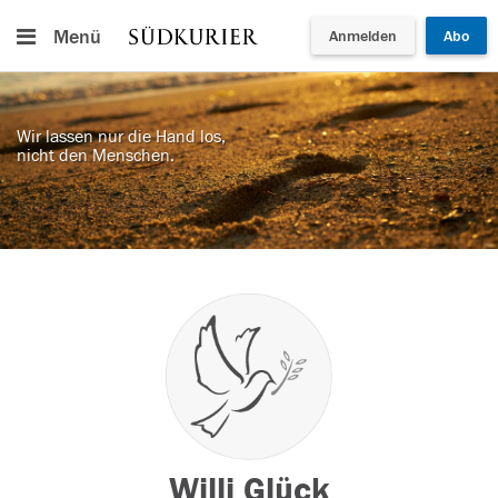
Menü
Anmelden
Abo
Wir lassen nur die Hand los,
nicht den Menschen.
Willi Glück