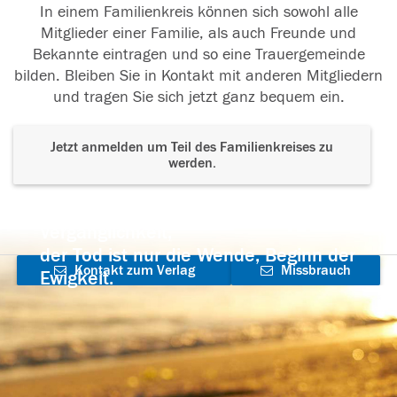
In einem Familienkreis können sich sowohl alle
Mitglieder einer Familie, als auch Freunde und
Bekannte eintragen und so eine Trauergemeinde
bilden. Bleiben Sie in Kontakt mit anderen Mitgliedern
und tragen Sie sich jetzt ganz bequem ein.
Jetzt anmelden um Teil des Familienkreises zu
werden.
Der Tod ist nicht das Ende, nicht die
Vergänglichkeit,
der Tod ist nur die Wende, Beginn der
Kontakt zum Verlag
Missbrauch
Ewigkeit.
aufnehmen
melden