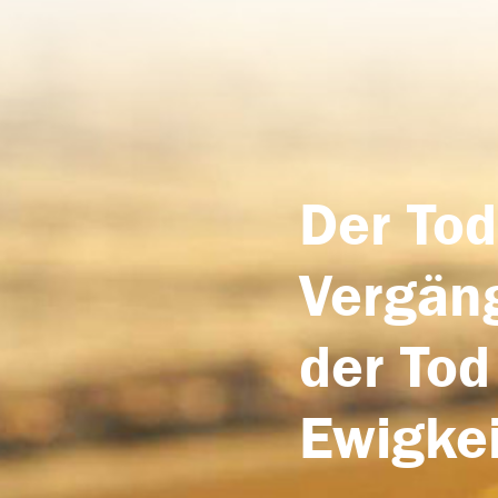
Der Tod
Vergäng
der Tod
Ewigkei