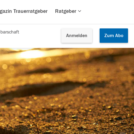
gazin Trauerratgeber
Ratgeber
barschaft
Anmelden
Zum
Abo