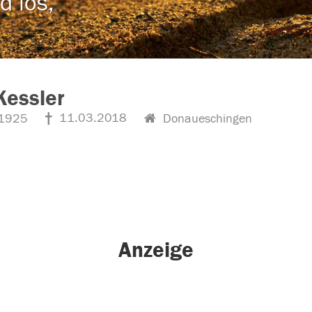
d los,
 Kessler
11.03.2018
1925
Donaueschingen
Anzeige