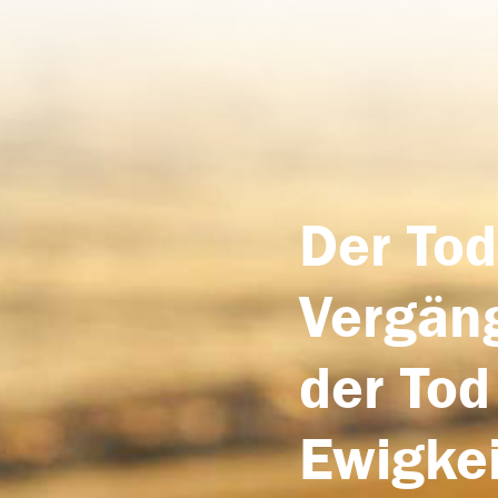
Der Tod
Vergäng
der Tod
Ewigkei