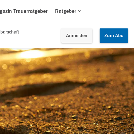
gazin Trauerratgeber
Ratgeber
barschaft
Anmelden
Zum
Abo