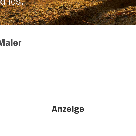
d los,
 Maier
Anzeige