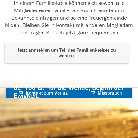
In einem Familienkreis können sich sowohl alle
Mitglieder einer Familie, als auch Freunde und
Bekannte eintragen und so eine Trauergemeinde
bilden. Bleiben Sie in Kontakt mit anderen Mitgliedern
und tragen Sie sich jetzt ganz bequem ein.
Jetzt anmelden um Teil des Familienkreises zu
werden.
Der Tod ist nicht das Ende, nicht die
Vergänglichkeit,
der Tod ist nur die Wende, Beginn der
Kontakt zum Verlag
Missbrauch
Ewigkeit.
aufnehmen
melden