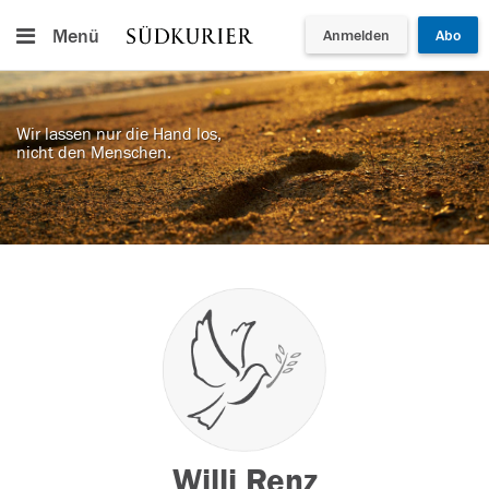
Menü
Anmelden
Abo
Wir lassen nur die Hand los,
nicht den Menschen.
Willi Renz