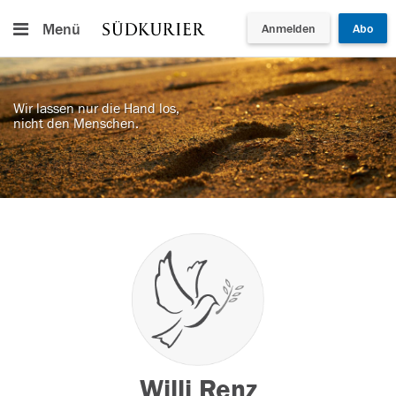
Menü
Anmelden
Abo
Wir lassen nur die Hand los,
nicht den Menschen.
Willi Renz