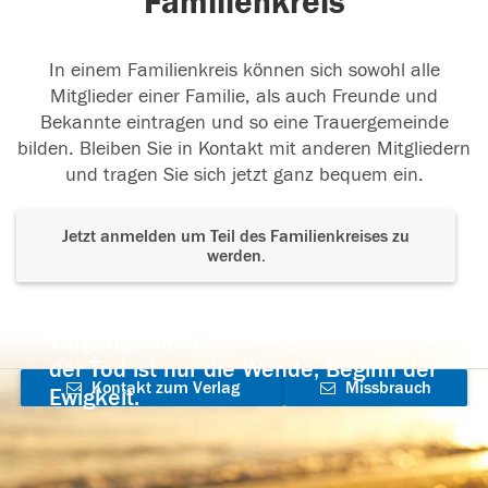
Familienkreis
In einem Familienkreis können sich sowohl alle
Mitglieder einer Familie, als auch Freunde und
Bekannte eintragen und so eine Trauergemeinde
bilden. Bleiben Sie in Kontakt mit anderen Mitgliedern
und tragen Sie sich jetzt ganz bequem ein.
Jetzt anmelden um Teil des Familienkreises zu
werden.
Der Tod ist nicht das Ende, nicht die
Vergänglichkeit,
der Tod ist nur die Wende, Beginn der
Kontakt zum Verlag
Missbrauch
Ewigkeit.
aufnehmen
melden