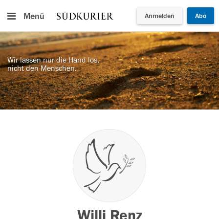
Menü
Anmelden
Abo
Wir lassen nur die Hand los,
nicht den Menschen.
Willi Renz