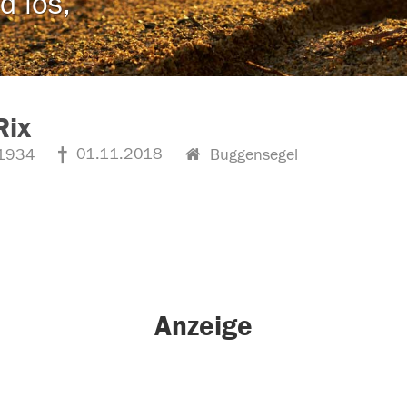
d los,
Rix
01.11.2018
1934
Buggensegel
Anzeige