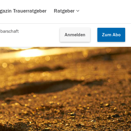
gazin Trauerratgeber
Ratgeber
barschaft
Anmelden
Zum
Abo