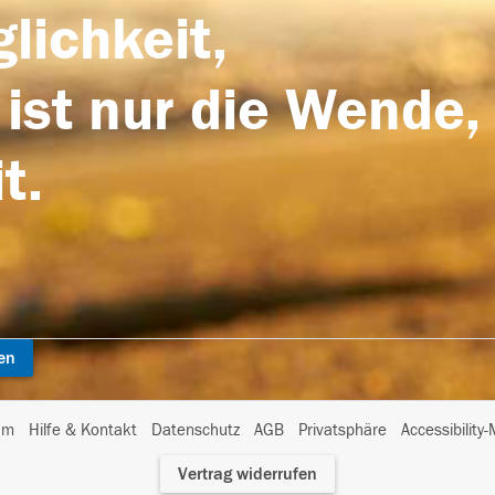
lichkeit,
 ist nur die Wende,
t.
en
I
um
Hilfe & Kontakt
Datenschutz
AGB
Privatsphäre
Accessibility
m
Vertrag widerrufen
A