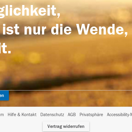
lichkeit,
 ist nur die Wende,
t.
en
I
um
Hilfe & Kontakt
Datenschutz
AGB
Privatsphäre
Accessibility
m
Vertrag widerrufen
A