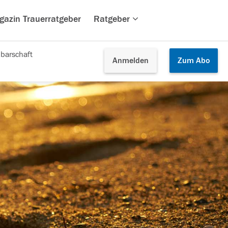
gazin Trauerratgeber
Ratgeber
barschaft
Anmelden
Zum
Abo