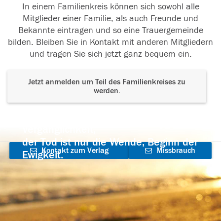
In einem Familienkreis können sich sowohl alle
Mitglieder einer Familie, als auch Freunde und
Bekannte eintragen und so eine Trauergemeinde
bilden. Bleiben Sie in Kontakt mit anderen Mitgliedern
und tragen Sie sich jetzt ganz bequem ein.
Jetzt anmelden um Teil des Familienkreises zu
werden.
Der Tod ist nicht das Ende, nicht die
Vergänglichkeit,
der Tod ist nur die Wende, Beginn der
Kontakt zum Verlag
Missbrauch
Ewigkeit.
aufnehmen
melden