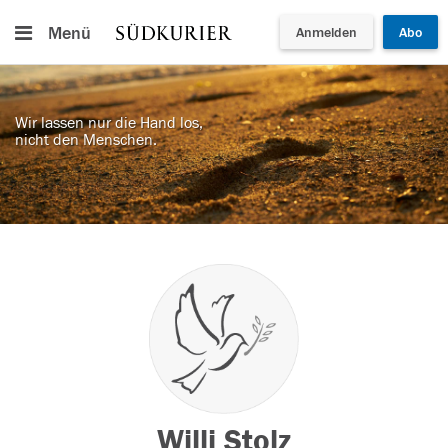
Menü
Anmelden
Abo
Wir lassen nur die Hand los,
nicht den Menschen.
Willi Stolz