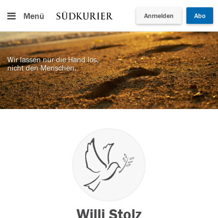
Menü
Anmelden
Abo
Wir lassen nur die Hand los,
nicht den Menschen.
Willi Stolz