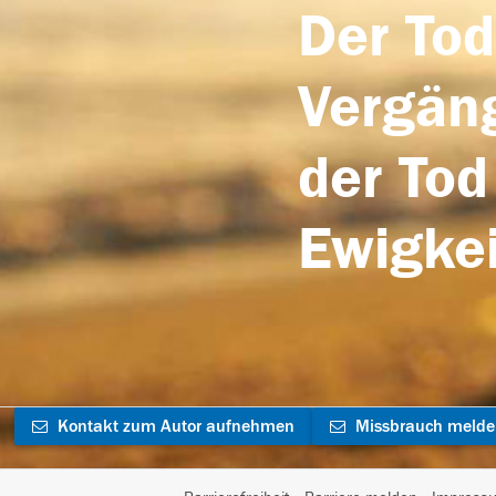
Der Tod
Vergäng
der Tod
Ewigkei
Kontakt zum Autor aufnehmen
Missbrauch meld