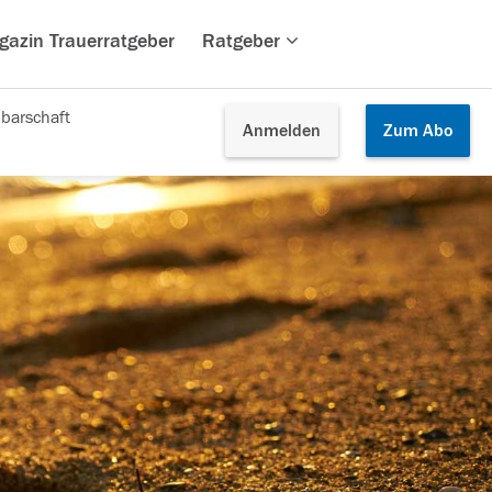
gazin Trauerratgeber
Ratgeber
barschaft
Anmelden
Zum
Abo