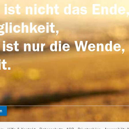
 ist nicht das Ende,
lichkeit,
 ist nur die Wende,
t.
en