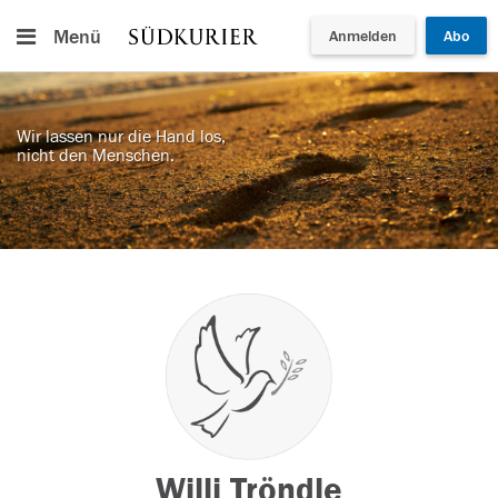
Menü
Anmelden
Abo
Wir lassen nur die Hand los,
nicht den Menschen.
Willi Tröndle